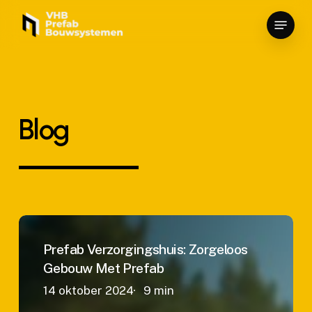
Skip
Menu
to
main
content
Blog
Prefab
Verzorgingshuis:
Prefab Verzorgingshuis: Zorgeloos
Zorgeloos
Gebouw Met Prefab
Gebouw
14 oktober 2024
9 min
Met