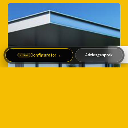
Voordelen
van
prefab
vakantiehuizen:
Betrouwbaar
en
Snel
→
Configurator
Adviesgesprek
NIEUW