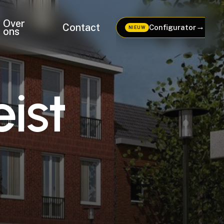
Over
Contact
→
Configurator
NIEUW
ons
e
i
s
t