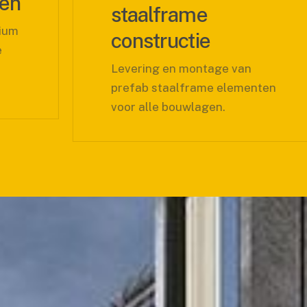
staalframe
constructie
Levering en montage van
prefab staalframe elementen
voor alle bouwlagen.