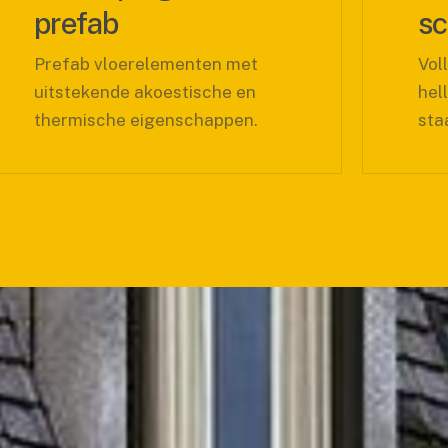
fab
schuin 
ab vloerelementen met
Volledig gep
ekende akoestische en
hellend en sc
mische eigenschappen.
staalframe s