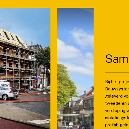
Same
Bij het pro
Bouwsysteme
geleverd vo
tweede en d
verdiepings
isolatiesys
prefab geïn