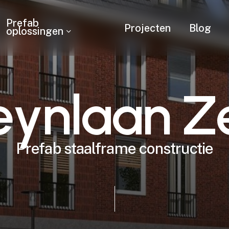
Prefab
Projecten
Blog
oplossingen
e
y
n
l
a
a
n
Z
Prefab
staalframe
constructie