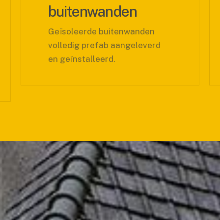
buitenwanden
pre
Geïsoleerde buitenwanden
Pref
volledig prefab aangeleverd
uitst
en geïnstalleerd.
ther