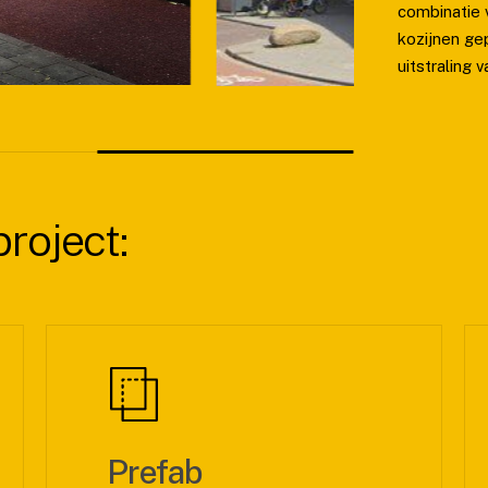
combinatie 
kozijnen ge
uitstraling 
project:
Prefab
Ver