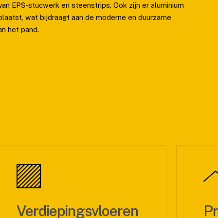
van EPS-stucwerk en steenstrips. Ook zijn er aluminium
plaatst, wat bijdraagt aan de moderne en duurzame
van het pand.
diepingsvloeren
Prefab h