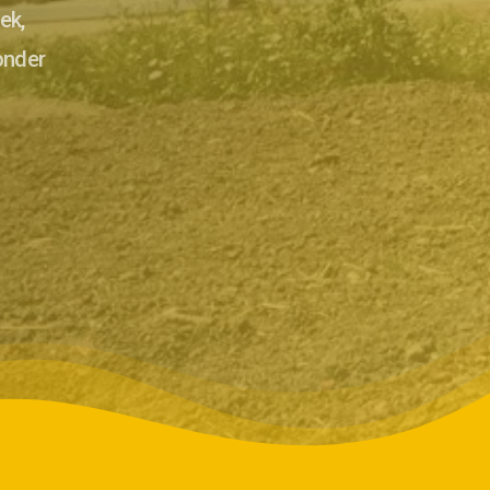
ek,
onder