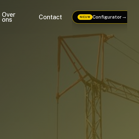
Over
Contact
→
Configurator
NIEUW
ons
b