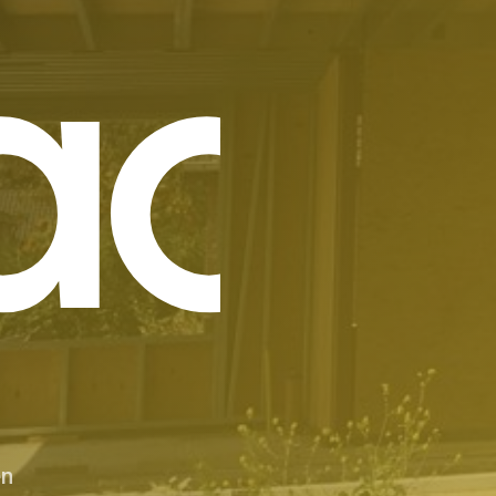
aat
en