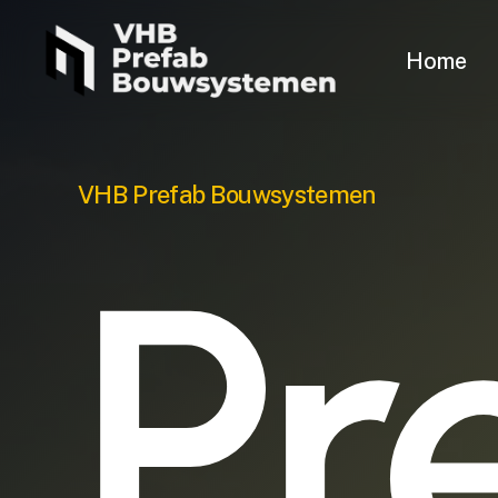
Skip
to
Home
main
content
VHB Prefab Bouwsystemen
Pr