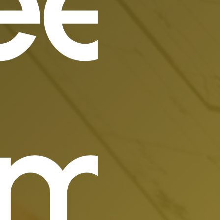
er
imt