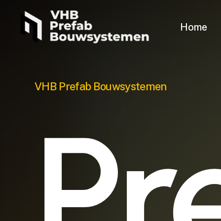
Skip
to
Home
main
content
VHB Prefab Bouwsystemen
Pr