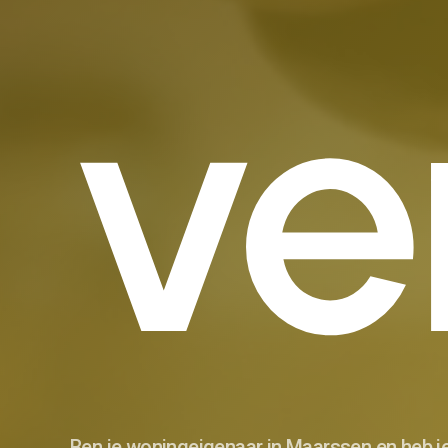
ve
Ben je woningeigenaar in Maarssen en heb j