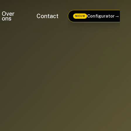
Over
Contact
→
Configurator
NIEUW
ons
b