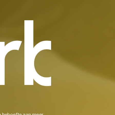
rbo
e behoefte aan meer