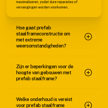
maximaliseren, zodat dure reparaties of
vervangingen worden voorkomen.
Hoe gaat prefab
staalframeconstructie om
met extreme
weersomstandigheden?
Prefab staalframeconstructie gedijt in extreme
weersomstandigheden en heeft een veerkracht
Zijn er beperkingen voor de
die vergelijkbaar is met die van een superheld. De
hoogte van gebouwen met
robuuste materialen weerstaan wind, sneeuw en
prefab staalframe?
regen, waardoor je structuur intact en veilig
blijft, ongeacht de uitdagingen van de natuur. Je
zult de duurzaamheid waarderen.
Ja, er zijn beperkingen op de hoogte van
gebouwen met prefab staalframe. Deze
Welke onderhoud is vereist
beperkingen zijn vaak afhankelijk van lokale
voor prefab staalframe
voorschriften, structureel ontwerp en