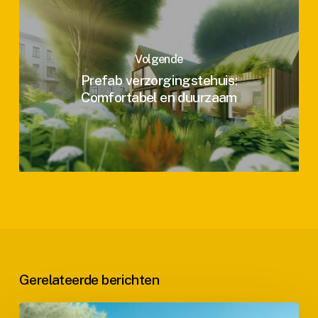
Volgende
Prefab verzorgingstehuis:
Comfortabel en duurzaam
Gerelateerde berichten
Prefab