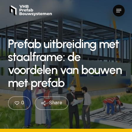
Skip
Menu
to
main
content
Prefab uitbreiding met
staalframe: de
voordelen van bouwen
met prefab
0
Share