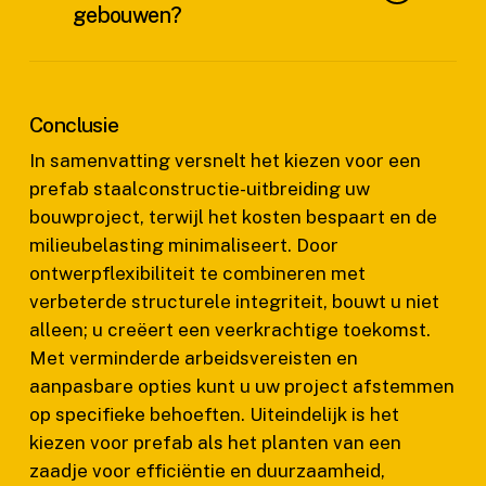
gebouwen?
materiaalspecificaties. U dient de richtlijnen van
ingenieurs te raadplegen om te zorgen voor
naleving en structurele integriteit.
Voor prefab staalframe gebouwen moet je
regelmatig de verbindingen inspecteren, de
Conclusie
isolatie onderhouden, controleren op roest en
ervoor zorgen dat de afwateringssystemen
In samenvatting versnelt het kiezen voor een
goed functioneren. Regelmatig schoonmaken
prefab staalconstructie-uitbreiding uw
en af en toe opnieuw schilderen kan ook helpen
bouwproject, terwijl het kosten bespaart en de
om de integriteit en het uiterlijk van de structuur
te behouden.
milieubelasting minimaliseert. Door
ontwerpflexibiliteit te combineren met
verbeterde structurele integriteit, bouwt u niet
alleen; u creëert een veerkrachtige toekomst.
Met verminderde arbeidsvereisten en
aanpasbare opties kunt u uw project afstemmen
op specifieke behoeften. Uiteindelijk is het
kiezen voor prefab als het planten van een
zaadje voor efficiëntie en duurzaamheid,