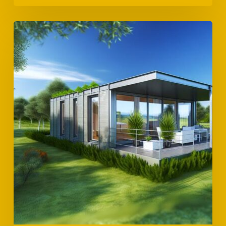
Voordelen
van
prefab
vakantiehuizen:
Betrouwbaar
en
Snel